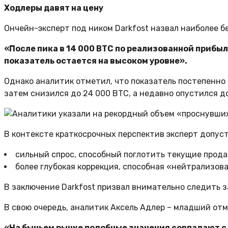
Ходлеры давят на цену
Ончейн-эксперт под ником Darkfost назвал наиболее б
«После пика в 14 000 BTC по реализованной прибы
показатель остается на высоком уровне».
Однако аналитик отметил, что показатель постепенно 
затем снизился до 24 000 BTC, а недавно опустился до
В контексте краткосрочных перспектив эксперт допус
сильный спрос, способный поглотить текущие прода
более глубокая коррекция, способная «нейтрализов
В заключение Darkfost призвал внимательно следить з
В свою очередь, аналитик Аксель Адлер – младший от
«На бычьем рынке подобные значения совпадают с