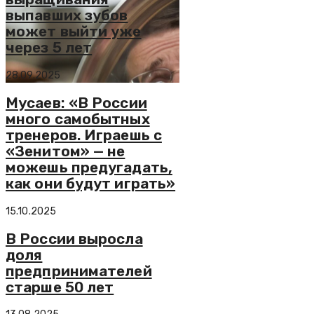
выпавших зубов
может выйти уже
через 5 лет
28.09.2025
Мусаев: «В России
много самобытных
тренеров. Играешь с
«Зенитом» — не
можешь предугадать,
как они будут играть»
15.10.2025
В России выросла
доля
предпринимателей
старше 50 лет