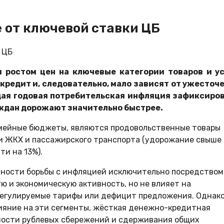
 от ключевой ставки ЦБ
 ростом цен на ключевые категории товаров и ус
кредит и, следовательно, мало зависят от ужесточ
бщая годовая потребительская инфляция зафиксиро
аждан дорожают значительно быстрее.
мейные бюджеты, являются продовольственные товары
уги ЖКХ и пассажирского транспорта (удорожание свыше
ти на 13%).
азности борьбы с инфляцией исключительно посредством
ю и экономическую активность, но не влияет на
 регулируемые тарифы или дефицит предложения. Однак
лияние на эти сегменты, жёсткая денежно-кредитная
ности рублевых сбережений и сдерживания общих