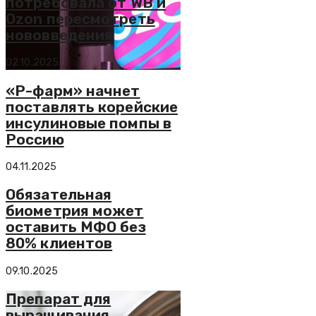
потребовала от WB и
Ozon пересмотреть
нововведения
02.10.2025
«Р-фарм» начнет
поставлять корейские
инсулиновые помпы в
Россию
04.11.2025
Обязательная
биометрия может
оставить МФО без
80% клиентов
09.10.2025
Препарат для
выращивания