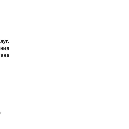
луг,
ения
вана
о