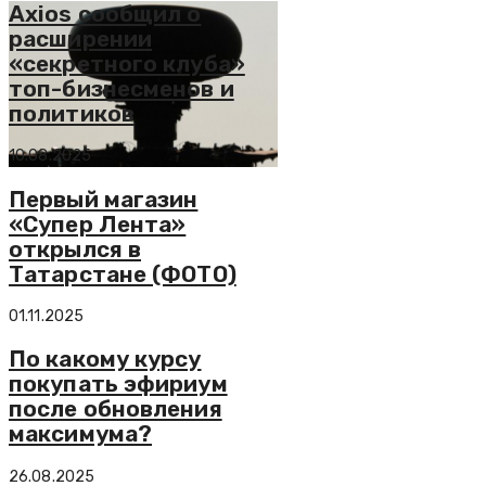
Axios сообщил о
расширении
«секретного клуба»
топ-бизнесменов и
политиков
10.08.2025
Первый магазин
«Супер Лента»
открылся в
Татарстане (ФОТО)
01.11.2025
По какому курсу
покупать эфириум
после обновления
максимума?
26.08.2025