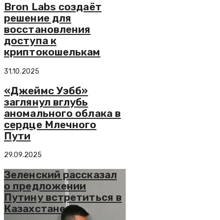
Bron Labs создаёт
решение для
восстановления
доступа к
криптокошелькам
31.10.2025
«Джеймс Уэбб»
заглянул вглубь
аномального облака в
сердце Млечного
Пути
29.09.2025
Зеленский рассказал
о предложении
Путину встретиться в
Казахстане