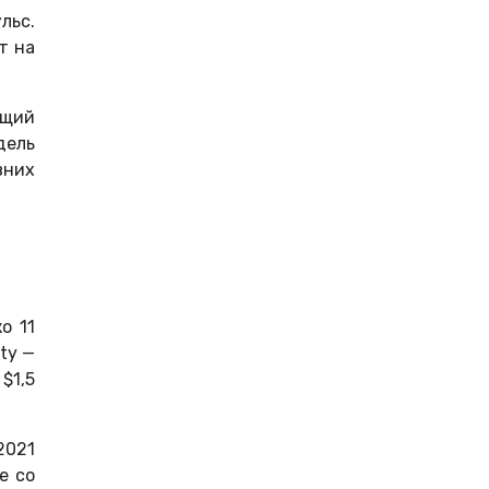
льс.
т на
ящий
дель
вних
о 11
ty —
$1,5
2021
е со