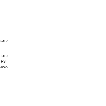
кого
ного
RSI,
днюю