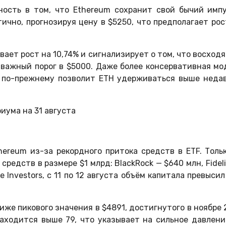
ость в том, что Ethereum сохранит свой бычий импу
ично, прогнозируя цену в $5250, что предполагает рос
евает рост на 10,74% и сигнализирует о том, что восход
важный порог в $5000. Даже более консервативная мо
о по-прежнему позволит ETH удерживаться выше неда
ereum из-за рекордного притока средств в ETF. Тольк
редств в размере $1 млрд: BlackRock — $640 млн, Fideli
 Investors, с 11 по 12 августа объём капитала превысил 
ниже пикового значения в $4891, достигнутого в ноябре 
находится выше 79, что указывает на сильное давлени