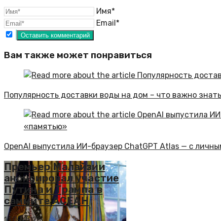
Имя*
Email*
Вам также может понравиться
Популярность доставки воды на дом – что важно знат
OpenAI выпустила ИИ-браузер ChatGPT Atlas — с личн
Премьер Малайзии
анонсировал участие
Путина и Трампа в
саммите АСЕАН
13.09.2025