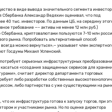
ество в виде вывода значительного сегмента инвестор
я Сбербанка Александр Ведяхин оценивал, что под
е 40 тыс. инвесторов. По данным ЦБ, на середину этог
ное требование —– активы не менее 12 млн руб.)
ке Сбербанка, криптовалютами пользуются 7–10 млн росси
ого рынка. Попробовать альтернативный способ
 всегда можно вернуться»,— указывает член экспертног
ют Госдумы Михаил Успенский.
 потребует серьезных инфраструктурных преобразовани
т касаться «создания защищенных сервисов для хранен
урами», считает директор департамента торговых
требует либо разработки собственных высокотехнологи
цессом, либо партнерства с уже существующими на рын
что их инфраструктура готова к запуску торгов, при эт
ятором и участниками рынка. Но по оценке директора