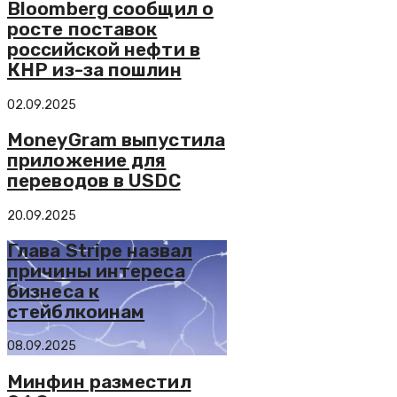
Bloomberg сообщил о
росте поставок
российской нефти в
КНР из-за пошлин
02.09.2025
MoneyGram выпустила
приложение для
переводов в USDC
20.09.2025
Глава Stripe назвал
причины интереса
бизнеса к
стейблкоинам
08.09.2025
Минфин разместил