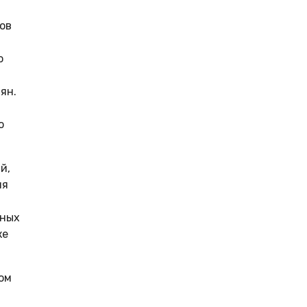
ов
о
ян.
о
й,
ия
чных
ке
ом