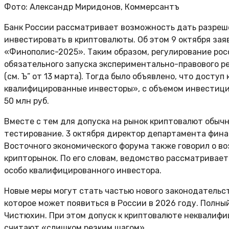
Фото: Александр Миридонов, Коммерсантъ
Банк России рассматривает возможность дать разреш
инвестировать в криптовалюты. Об этом 9 октября за
«Финополис-2025». Таким образом, регулирование рос
обязательного запуска экспериментально-правового ре
(см. Ъ” от 13 марта). Тогда было объявлено, что досту
квалифицированные инвесторы», с объемом инвестиций
50 млн руб.
Вместе с тем для допуска на рынок криптовалют обы
тестирование. 3 октября директор департамента фина
Восточного экономического форума также говорил о в
крипторынок. По его словам, ведомство рассматривае
особо квалифицированного инвестора.
Новые меры могут стать частью нового законодательс
которое может появиться в России в 2026 году. Полный
Чистюхин. При этом допуск к криптовалюте неквалиф
считают «слишком резким шагом».