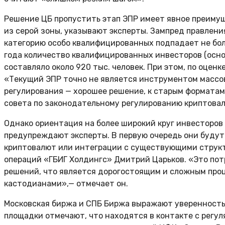
Решение ЦБ пропустить этап ЭПР имеет явное преимущ
из серой зоны, указывают эксперты. Зампред правлени
категорию особо квалифицированных подпадает не боле
года количество квалифицированных инвесторов (основ
составляло около 920 тыс. человек. При этом, по оцен
«Текущий ЭПР точно не является инструментом массов
регулирования — хорошее решение, к старым форматам
совета по законодательному регулированию криптовал
Однако ориентация на более широкий круг инвесторов
предупреждают эксперты. В первую очередь они буду
криптовалют или интеграции с существующими структ
операций «ГБИГ Холдингс» Дмитрий Царьков. «Это по
решений, что является дорогостоящим и сложным про
кастодианами»,— отмечает он.
Московская биржа и СПБ Биржа выражают уверенность, 
площадки отмечают, что находятся в контакте с регул