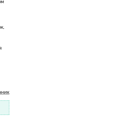
ом
к,
я
чник