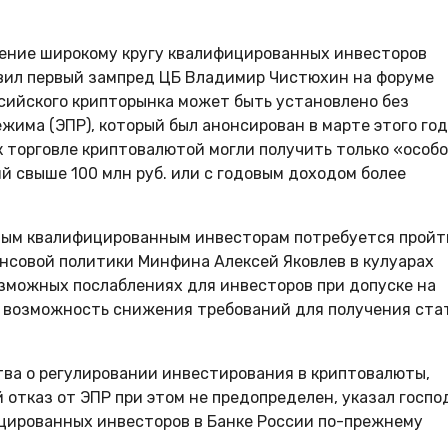
ение широкому кругу квалифицированных инвесторов
явил первый зампред ЦБ Владимир Чистюхин на форуме
сийского крипторынка может быть установлено без
жима (ЭПР), который был анонсирован в марте этого го
п к торговле криптовалютой могли получить только «особо
 свыше 100 млн руб. или с годовым доходом более
чным квалифицированным инвесторам потребуется пройт
нсовой политики Минфина Алексей Яковлев в кулуарах
озможных послаблениях для инвесторов при допуске на
т возможность снижения требований для получения ста
тва о регулировании инвестирования в криптовалюты,
 отказ от ЭПР при этом не предопределен, указал госпо
ицированных инвесторов в Банке России по-прежнему