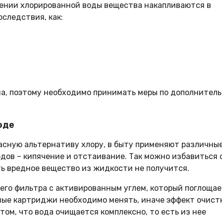
лении хлорированной воды вещества накапливаются в
оследствия, как:
на, поэтому необходимо принимать меры по дополнител
оде
асную альтернативу хлору, в быту применяют различны
ов – кипячение и отстаивание. Так можно избавиться 
ть вредное вещество из жидкости не получится.
го фильтра с активированным углем, который поглоща
ные картриджи необходимо менять, иначе эффект очист
ом, что вода очищается комплексно, то есть из нее