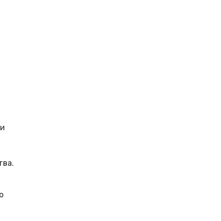
ли
тва.
о