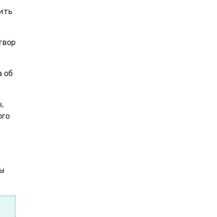
ить
твор
а об
,
ого
мы