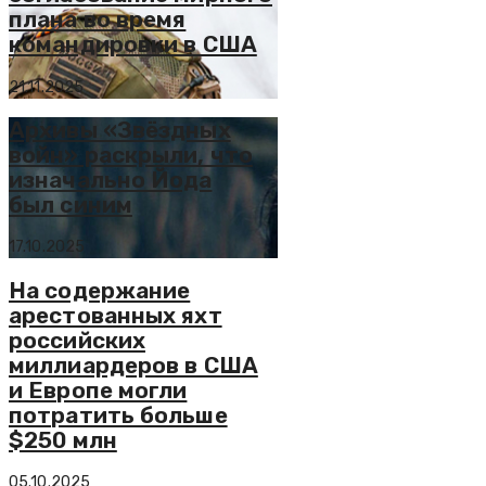
плана во время
командировки в США
21.11.2025
Архивы «Звёздных
войн» раскрыли, что
изначально Йода
был синим
17.10.2025
На содержание
арестованных яхт
российских
миллиардеров в США
и Европе могли
потратить больше
$250 млн
05.10.2025