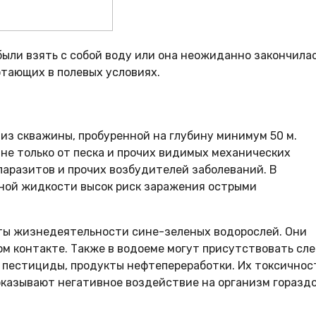
абыли взять с собой воду или она неожиданно закончилас
отающих в полевых условиях.
из скважины, пробуренной на глубину минимум 50 м.
е только от песка и прочих видимых механических
 паразитов и прочих возбудителей заболеваний. В
нной жидкости высок риск заражения острыми
кты жизнедеятельности сине-зеленых водорослей. Они
ном контакте. Также в водоеме могут присутствовать сл
 пестициды, продукты нефтепереработки. Их токсичнос
 оказывают негативное воздействие на организм горазд