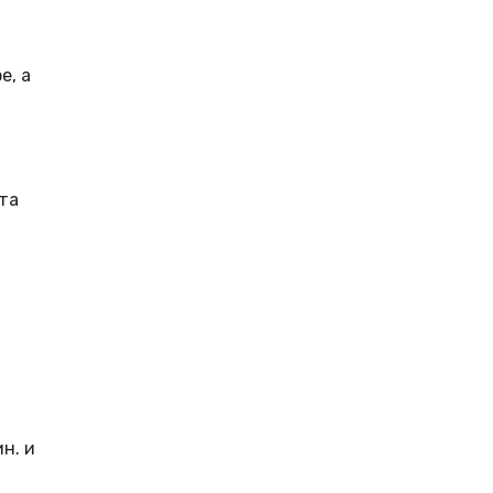
е, а
та
н. и