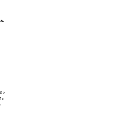
ь,
еды
ть
о