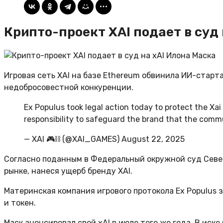
Крипто-проект XAI подает в суд
Игровая сеть XAI на базе Ethereum обвинила ИИ-старт
недобросовестной конкуренции.
Ex Populus took legal action today to protect the Xai
responsibility to safeguard the brand that the comm
— XAI 🎮⛓️ (@XAI_GAMES) August 22, 2025
Согласно поданным в Федеральный окружной суд Севе
рынке, нанеся ущерб бренду XAI.
Материнская компания игрового протокола Ex Populus з
и токен.
Маск анонсировал свой xAI в июле того же года. В иск