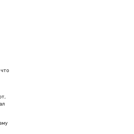
 что
ют,
ал
зму