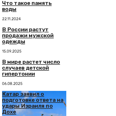
Что такое память
воды
22.11.2024
В России растут
продажи мужской
одежды
15.09.2025
В мире растет число
случаев детской
гипертонии
06.08.2025
Катар заявил о
подготовке ответа на
удары Израиля по
Дохе