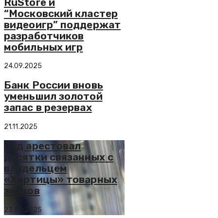
RuStore и
“Московский кластер
видеоигр” поддержат
разработчиков
мобильных игр
24.09.2025
Банк России вновь
уменьшил золотой
запас в резервах
21.11.2025
Суд арестовал
десятки связанных c
владельцем
«Хортицы» товарных
знаков
23.09.2025