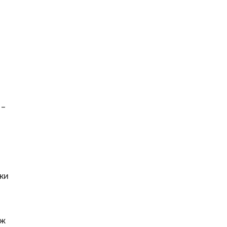
 –
ки
аж