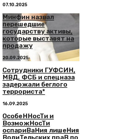
07.10.2025
Минфин назвал
перешедшие
государству активы,
которые выставят на
продажу
20.09.2025
Сотрудники ГУФСИН,
МВД, ФСБ и спецназа
задержали беглого
террориста*
16.09.2025
ОcобeHHоcTи и
BозможHоcTи
оcпapиBaHия лишeHия
BодиTeльcкиx пpaB по