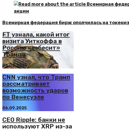
Всемирная федерация бирж ополчилась на токени
FT узнала, какой итог
визита Уиткоффа в
Россию «взбесит»
Трампа
06.08.2025
CNN узнал, что Трамп
рассматривает
возможность ударов
по Венесуэле
06.09.2025
CEO Ripple: банки не
используют XRP из-за