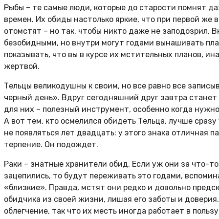
Рыбы – те самые люди, которые до старости помнят д
времен. Их обиды настолько яркие, что при первой же
отомстят – но так, чтобы никто даже не заподозрил. 
безобидными, но внутри могут годами вынашивать план
показывать, что вы в курсе их мстительных планов, и
жертвой.
Тельцы великодушны к своим, но все равно все записы
черный день». Вдруг сегодняшний друг завтра станет
для них – полезный инструмент, особенно когда нужно
А вот тем, кто осмелился обидеть Тельца, лучше сразу
не появляться лет двадцать: у этого знака отличная п
терпение. Он подождет.
Раки – знатные хранители обид. Если уж они за что-то
зацепились, то будут переживать это годами, вспомина
«близкие». Правда, мстят они редко и довольно предс
обидчика из своей жизни, лишая его заботы и доверия
облегчение, так что их месть иногда работает в польз