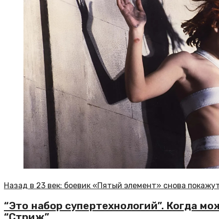
Назад в 23 век: боевик «Пятый элемент» снова покажу
“Это набор супертехнологий”. Когда м
“Стриж”