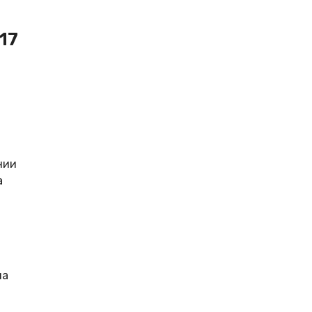
17
нии
а
на