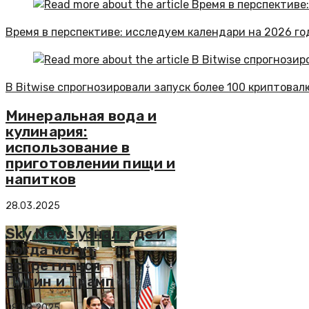
Время в перспективе: исследуем календари на 2026 го
В Bitwise спрогнозировали запуск более 100 криптова
Минеральная вода и
кулинария:
использование в
приготовлении пищи и
напитков
28.03.2025
Sky News узнал, где и
когда могут
встретиться
Путин и Трамп
08.08.2025