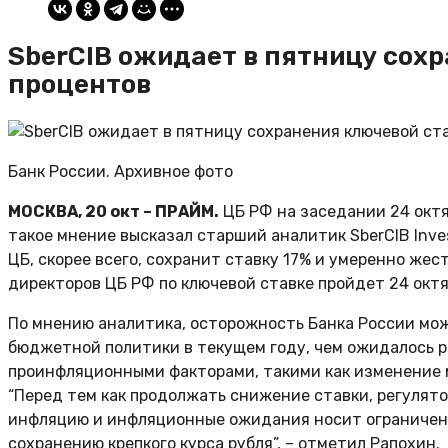
SberCIB ожидает в пятницу сохр
процентов
Банк России. Архивное фото
МОСКВА, 20 окт – ПРАЙМ.
ЦБ РФ на заседании 24 октя
такое мнение высказал старший аналитик SberCIB Inve
ЦБ, скорее всего, сохранит ставку 17% и умеренно жес
директоров ЦБ РФ по ключевой ставке пройдет 24 октя
По мнению аналитика, осторожность Банка России мо
бюджетной политики в текущем году, чем ожидалось 
проинфляционными факторами, такими как изменение м
“Перед тем как продолжать снижение ставки, регулято
инфляцию и инфляционные ожидания носит ограниченн
сохранению крепкого курса рубля”, – отметил Рапохин.