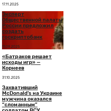
17.11.2025
Эксперт
Общественной палаты
России предложил
создать
госкриптобанк
11.09.2025
«Батраков решает
исходы игр» —
Корнеев
31.10.2025
Захвативший
McDonald’s на Украине
мужчина оказался
“сломанным”
солдатом ВСУ