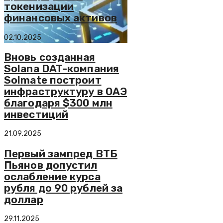
токенизации
финансовых активов
02.10.2025
Вновь созданная
Solana DAT-компания
Solmate построит
инфраструктуру в ОАЭ
благодаря $300 млн
инвестиций
21.09.2025
Первый зампред ВТБ
Пьянов допустил
ослабление курса
рубля до 90 рублей за
доллар
29.11.2025