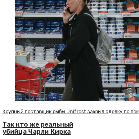
Крупный поставщик рыбы Unifrost закрыл сделку по п
Так кто же реальный
убийца Чарли Кирка