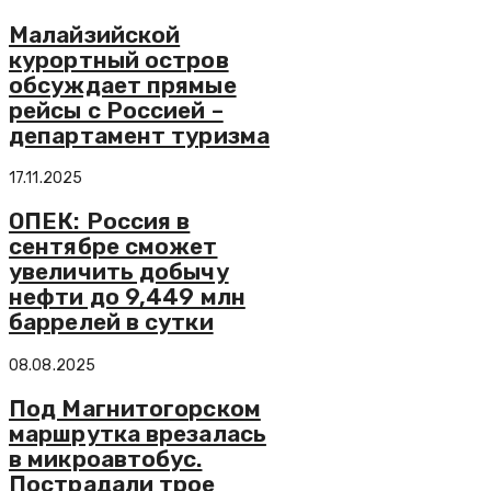
Малайзийской
курортный остров
обсуждает прямые
рейсы с Россией –
департамент туризма
17.11.2025
ОПЕК: Россия в
сентябре сможет
увеличить добычу
нефти до 9,449 млн
баррелей в сутки
08.08.2025
Под Магнитогорском
маршрутка врезалась
в микроавтобус.
Пострадали трое