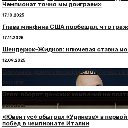
Чемпионат точно мы доиграем»
17.10.2025
Глава минфина США пообещал, что гражд
17.11.2025
Шендерюк-Жидков: ключевая ставка мож
12.09.2025
Силуанов допустил меры с ФНС к части
21.11.2025
Ozon: оборот донских компаний на плат
31.08.2025
«Ювентус» обыграл «Удинезе» в первой 
побед в чемпионате Италии