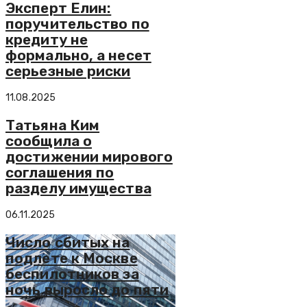
Эксперт Елин:
поручительство по
кредиту не
формально, а несет
серьезные риски
11.08.2025
Татьяна Ким
сообщила о
достижении мирового
соглашения по
разделу имущества
06.11.2025
Число сбитых на
подлете к Москве
беспилотников за
ночь выросло до пяти