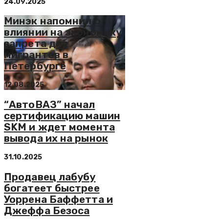
24.09.2025
Минэк напомнил о
влиянии на экономику
запрета для
мигрантов в
Петербурге
12.08.2025
“АвтоВАЗ” начал
сертификацию машин
SKM и ждет момента
вывода их на рынок
31.10.2025
Продавец лабубу
богатеет быстрее
Уоррена Баффетта и
Джеффа Безоса