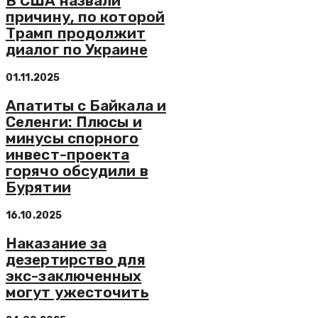
В США назвали
причину, по которой
Трамп продолжит
диалог по Украине
01.11.2025
Апатиты с Байкала и
Селенги: Плюсы и
минусы спорного
инвест-проекта
горячо обсудили в
Бурятии
16.10.2025
Наказание за
дезертирство для
экс-заключенных
могут ужесточить