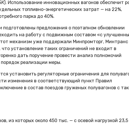
БК
). Использование инновационных вагонов обеспечит р
 удельных топливно-энергетических затрат — на 22%,
отребного парка до 40%.
и подготовлены предложения о поэтапном обновлении
реходить на работу с подвижным составом «с улучшенн
Этот механизм уже поддержали Минпромторг, Минтранс
 что установление таких ограничений не входит в
оренко дать поручение провести анализ полномочий
 порядок реализации меры.
ется установить регуляторные ограничения для полуваг
нести изменения в соответствующий пункт Правил
включение в состав поездов груженых полувагонов с та
в, из которых около 450 тыс. — с осевой нагрузкой 23,5