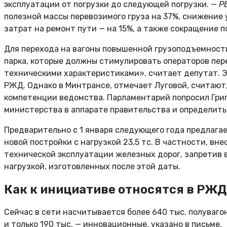
эксплуатации от погрузки до следующей погрузки. —
Р
полезной массы перевозимого груза на 37%, снижение
затрат на ремонт пути — на 15%, а также сокращение п
Для перехода на вагоны повышенной грузоподъемност
парка, которые должны стимулировать операторов пе
техническими характеристиками», считает депутат. 
РЖД. Однако в Минтрансе, отмечает Луговой, считают,
компетенции ведомства. Парламентарий попросил Григ
министерства в аппарате правительства и определить
Предварительно с 1 января следующего года предлага
новой постройки с нагрузкой 23,5 тс. В частности, в
технической эксплуатации железных дорог, запретив 
нагрузкой, изготовленных после этой даты.
Как к инициативе относятся в РЖД
Сейчас в сети насчитывается более 640 тыс. полувагоно
и только 190 тыс. — инновационные, указано в письме.