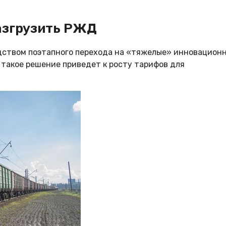
азгрузить РЖД
дством поэтапного перехода на «тяжелые» инновацион
— такое решение приведет к росту тарифов для