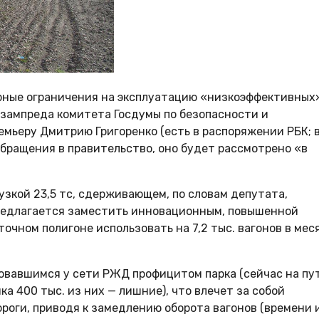
орные ограничения на эксплуатацию «низкоэффективных
 зампреда комитета Госдумы по безопасности и
мьеру Дмитрию Григоренко (есть в распоряжении РБК; 
обращения в правительство, оно будет рассмотрено «в
узкой 23,5 тс, сдерживающем, по словам депутата,
редлагается заместить инновационным, повышенной
точном полигоне использовать на 7,2 тыс. вагонов в мес
овавшимся у сети РЖД профицитом парка (сейчас на пу
ка 400 тыс. из них — лишние), что влечет за собой
оги, приводя к замедлению оборота вагонов (времени 