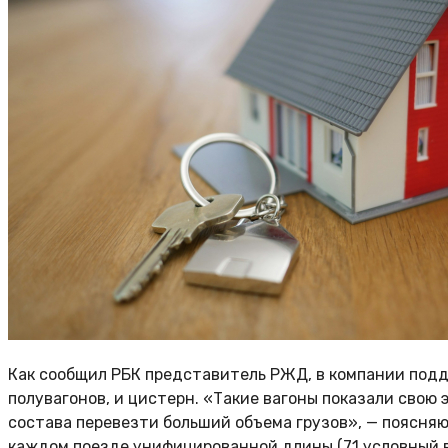
Как сообщил РБК представитель РЖД, в компании под
полувагонов, и цистерн. «Такие вагоны показали свою
состава перевезти больший объема грузов», — поясняют
каждом поезде унифицированной длины (71 условный в