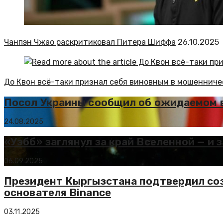
Чанпэн Чжао раскритиковал Питера Шиффа
26.10.2025
До Квон всё-таки признал себя виновным в мошенниче
Посол Украины сообщил об ожидаемом 
24.08.2025
«Уэбб» заглянул за край Вселенной — и
06.09.2025
Президент Кыргызстана подтвердил со
основателя Binance
03.11.2025