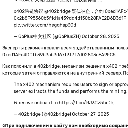
x402跨链协议 @402bridge 疑似被盗，合约 0xed1AFc4DC
0x2b8F95560b5f1d1a439dd4d150b28FAE2B
pic.twitter.com/hegqhap3Od
— GoPlus中文社区 (@GoPlusZH) October 28, 2025
Эксперты рекомендовали всем задействованным польз
0xed1AFc4DCfb39b9ab9d67f3f7f7d02803cEA9FC5.
Как пояснили в 402bridge, механизм решения x402 тр
которые затем отправляются на внутренний сервер. По
The x402 mechanism requires users to sign or approv
server extracts the funds and performs the minting, fi
When we onboard to https://t.co/RJ3Cz5txDh,…
— 402bridge (@402bridge) October 27, 2025
«При подключении к сайту нам необходимо сохрани