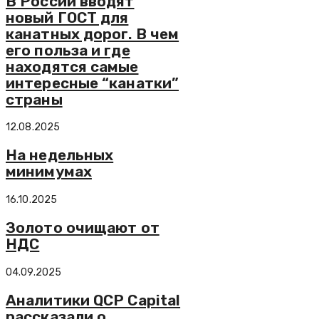
В России вводят
новый ГОСТ для
канатных дорог. В чем
его польза и где
находятся самые
интересные “канатки”
страны
12.08.2025
На недельных
минимумах
16.10.2025
Золото очищают от
НДС
04.09.2025
Аналитики QCP Capital
рассказали о