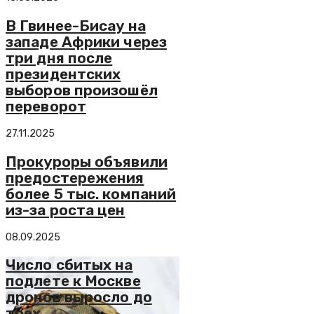
В Гвинее-Бисау на
западе Африки через
три дня после
президентских
выборов произошёл
переворот
27.11.2025
Прокуроры объявили
предостережения
более 5 тыс. компаний
из-за роста цен
08.09.2025
Число сбитых на
подлете к Москве
дронов выросло до
трех