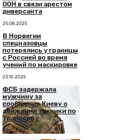
ООН в связи арестом
диверсанта
25.08.2025
В Норвегии
спецназовцы
потерялись у границы
с Россией во время
учений по маскировке
03.10.2025
ФСБ задержала
мужчину за
сообщения Киеву о
движении техники по
Транссибу
22.10.2025