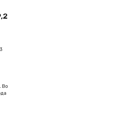
,2
3
. Во
рда