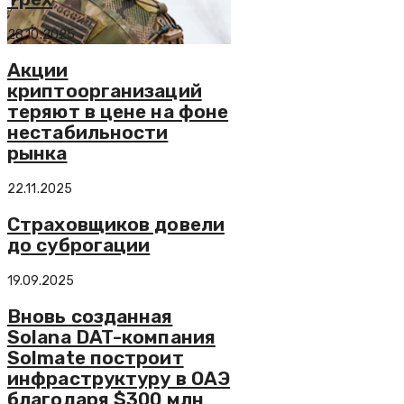
28.10.2025
Акции
криптоорганизаций
теряют в цене на фоне
нестабильности
рынка
22.11.2025
Страховщиков довели
до суброгации
19.09.2025
Вновь созданная
Solana DAT-компания
Solmate построит
инфраструктуру в ОАЭ
благодаря $300 млн