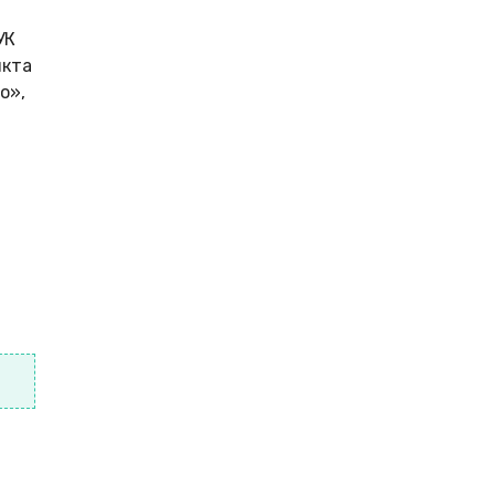
УК
икта
о»,