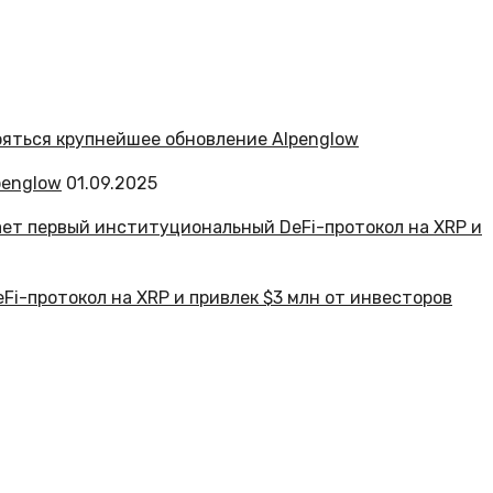
penglow
01.09.2025
Fi-протокол на XRP и привлек $3 млн от инвесторов