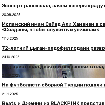
Эксперт рассказал, зачем хакеры краду
20.08.2025
Исламский имам Сейед Али Хаменеи в 
«Созданы, чтобы служить мужчинам»
11.10.2025
72-летний цыган-педофил годами развр
24.10.2025
Суд арестовал десятки связанных c вл
23.09.2025
На футболиста сборной Турции подали в
21.11.2025
Beats и Дженни из BLACKPINK представ