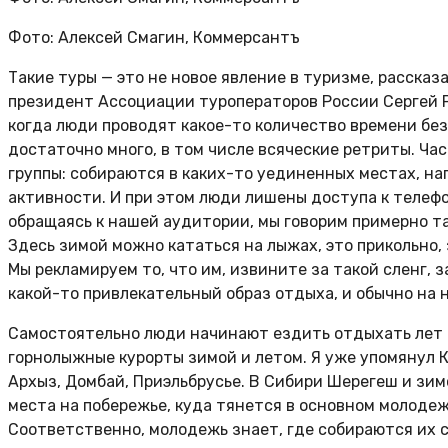
Фото: Алексей Смагин, Коммерсантъ
Такие туры — это не новое явление в туризме, расска
президент Ассоциации туроператоров России Сергей Р
когда люди проводят какое-то количество времени без
достаточно много, в том числе всяческие ретриты. Ч
группы: собираются в каких-то уединенных местах, на
активности. И при этом люди лишены доступа к телефо
обращаясь к нашей аудитории, мы говорим примерно так
Здесь зимой можно кататься на лыжах, это прикольно,
Мы рекламируем то, что им, извините за такой сленг, 
какой-то привлекательный образ отдыха, и обычно на 
Самостоятельно люди начинают ездить отдыхать лет в
горнолыжные курорты зимой и летом. Я уже упомянул К
Архыз, Домбай, Приэльбрусье. В Сибири Шерегеш и зим
места на побережье, куда тянется в основном молодежь
Соответственно, молодежь знает, где собираются их 