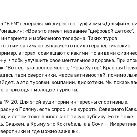
зал “Ъ FM” генеральный директор турфирмы «Дельфин», в
омашкин: «Все это имеет название “цифровой детокс”,
 интернета и мобильного телефона. Таких туров
асто этим занимаются какие-то психотерапевтические
пример, в горах, совмещают с какими-то видами физиче
ну, чтобы улучшить свое ментальное здоровье. При это
: “Вот есть классное место, “Роза Хутор”, Красная Поля
 здесь твои сверстники, масса активностей, помимо лыж
зайдет, а это тусовки, компании, дискотеки. Мы показыв
него приходят молодые туристы.
 19-20. Для этой аудитории интересны спортивные,
расную Поляну, есть спрос и на курорты Северного Кавк
ой, и летом тоже привлекает такую публику. Есть тоже
. Скажем, в Крыму это Коктебель, а в Сочи — Имеретинк
сверстники и где можно зажечь».