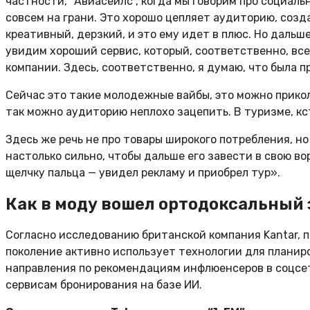
частности, “Авиасейлс”, когда мы говорим про социал
совсем на грани. Это хорошо цепляет аудиторию, созд
креативный, дерзкий, и это ему идет в плюс. Но дальш
увидим хороший сервис, который, соответственно, вс
компании. Здесь, соответственно, я думаю, что была п
Сейчас это такие молодежные вайбы, это можно прикол
так можно аудиторию неплохо зацепить. В туризме, кс
Здесь же речь не про товары широкого потребления, н
настолько сильно, чтобы дальше его завести в свою в
щелчку пальца — увидел рекламу и приобрел тур».
Как в моду вошел ортодоксальный
Согласно исследованию британской компания Kantar, п
поколение активно использует технологии для планир
направления по рекомендациям инфлюенсеров в соцсет
сервисам бронирования на базе ИИ.