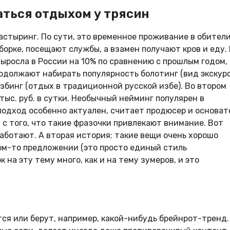
аться отдыхом у трясин
астыринг. По сути, это временное проживание в обители
борке, посещают службы, а взамен получают кров и еду.
ыросла в России на 10% по сравнению с прошлым годом, 
родолжают набирать популярность болотинг (вид экскур
збинг (отдых в традиционной русской избе). Во втором
тыс. руб. в сутки. Необычный нейминг популярен в
подход особенно актуален, считает продюсер и основат
 с того, что такие фразочки привлекают внимание. Вот
работают. А вторая история: такие вещи очень хорошо
ком-то предложении (это просто единый стиль
 на эту тему много, как и на тему зумеров, и это
ся или берут, например, какой-нибудь брейнрот-тренд.