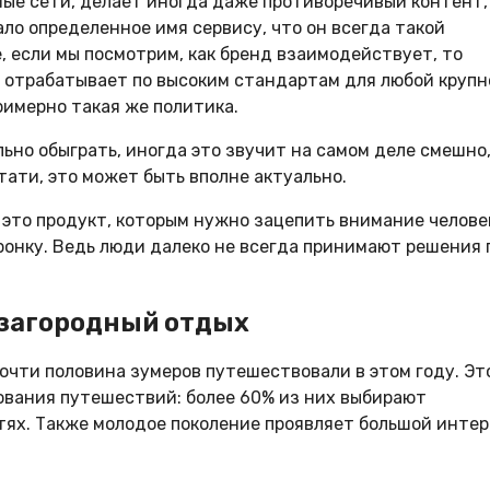
ьные сети, делает иногда даже противоречивый контент,
ало определенное имя сервису, что он всегда такой
е, если мы посмотрим, как бренд взаимодействует, то
е отрабатывает по высоким стандартам для любой крупн
римерно такая же политика.
ьно обыграть, иногда это звучит на самом деле смешно,
тати, это может быть вполне актуально.
о это продукт, которым нужно зацепить внимание челове
оронку. Ведь люди далеко не всегда принимают решения 
 загородный отдых
очти половина зумеров путешествовали в этом году. Эт
ования путешествий: более 60% из них выбирают
ях. Также молодое поколение проявляет большой интер