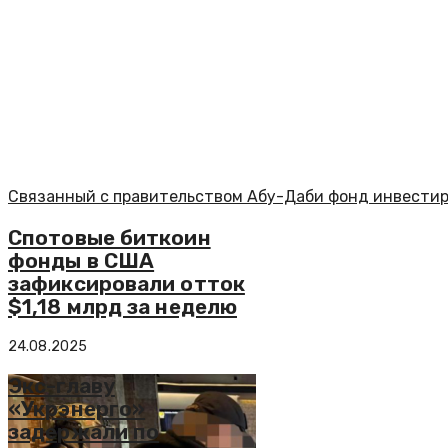
Связанный с правительством Абу-Даби фонд инвестир
Спотовые биткоин
фонды в США
зафиксировали отток
$1,18 млрд за неделю
24.08.2025
Экс-главу
«Укрэнерго»
задержали по