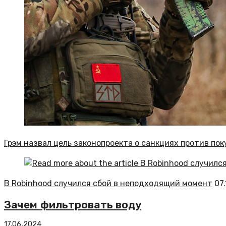
Грэм назвал цель законопроекта о санкциях против по
В Robinhood случился сбой в неподходящий момент
07
Зачем фильтровать воду
17.06.2024