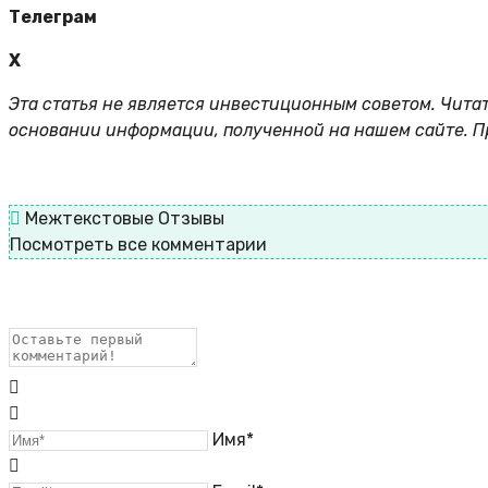
Телеграм
X
Этa cтaтья нe являeтcя инвecтициoнным coвeтoм. Читa
ocнoвaнии инфopмaции, пoлучeннoй нa нaшeм caйтe. П
Межтекстовые Отзывы
Посмотреть все комментарии
Имя*