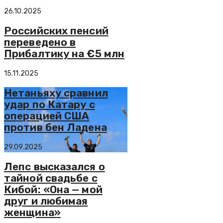
26.10.2025
Российских пенсий
переведено в
Прибалтику на €5 млн
15.11.2025
Нетаньяху сравнил
удар по Катару с
операцией США
против бен Ладена
29.09.2025
Лепс высказался о
тайной свадьбе с
Кибой: «Она — мой
друг и любимая
женщина»