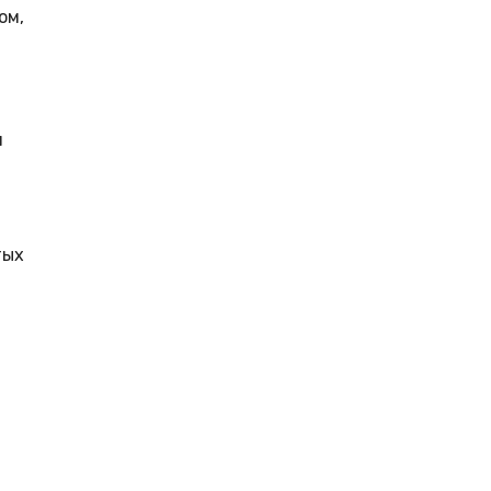
ом,
я
тых