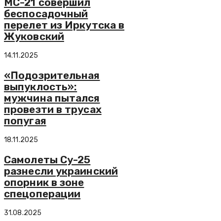
МС-21 совершил
беспосадочный
перелет из Иркутска в
Жуковский
14.11.2025
«Подозрительная
выпуклость»:
мужчина пытался
провезти в трусах
попугая
18.11.2025
Самолеты Су-25
разнесли украинский
опорник в зоне
спецоперации
31.08.2025