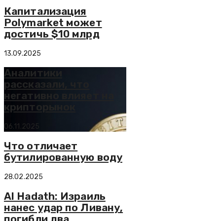
Капитализация
Polymarket может
достичь $10 млрд
13.09.2025
Аналитики
рассказали, что
негативно влияет на
крипторынок
06.11.2025
Что отличает
бутилированную воду
28.02.2025
Al Hadath: Израиль
нанес удар по Ливану,
погибли два