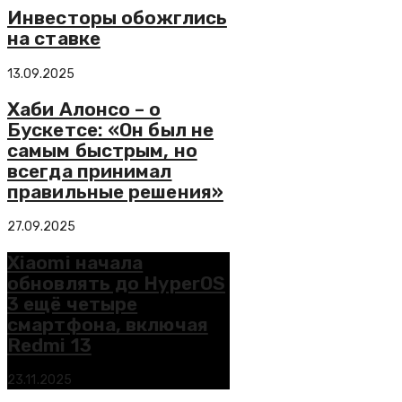
Инвесторы обожглись
на ставке
13.09.2025
Хаби Алонсо – о
Бускетсе: «Он был не
самым быстрым, но
всегда принимал
правильные решения»
27.09.2025
Xiaomi начала
обновлять до HyperOS
3 ещё четыре
смартфона, включая
Redmi 13
23.11.2025