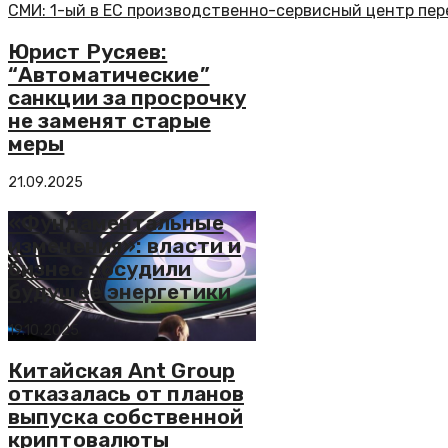
СМИ: 1-ый в ЕС производственно-сервисный центр пер
Юрист Русяев:
“Автоматические”
санкции за просрочку
не заменят старые
меры
21.09.2025
«Фундаментальные
изменения»: власти и
бизнес обсудили
будущее энергетики
19.10.2025
Китайская Ant Group
отказалась от планов
выпуска собственной
криптовалюты