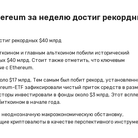
thereum за неделю достиг рекорд
иткоином и главным альткоином побили исторический
ых $40 млрд. Стоит также отметить, что ключевым
е с Ethereum.
ло $17 млрд. Тем самым был побит рекорд, установленн
ereum-ETF зафиксировали чистый приток средств в раз
есторы инвестировали в фонды около $3 млрд. Этот вспл
иткоином в начале года.
а неоднозначную макроэкономическую обстановку,
щие криптовалюты в качестве перспективного инструм