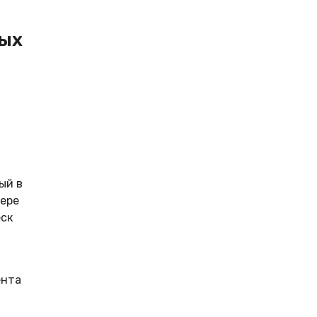
ных
ый в
мере
еск
ента