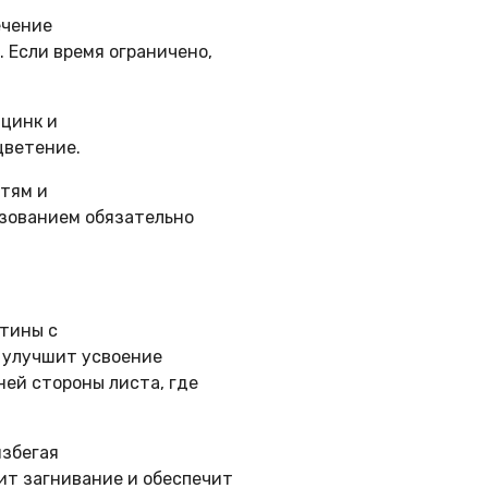
ечение
 Если время ограничено,
 цинк и
цветение.
стям и
ьзованием обязательно
стины с
о улучшит усвоение
ей стороны листа, где
избегая
ит загнивание и обеспечит