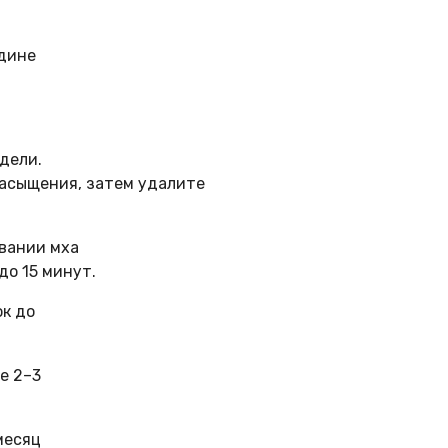
едине
дели.
насыщения, затем удалите
овании мха
до 15 минут.
к до
е 2–3
месяц