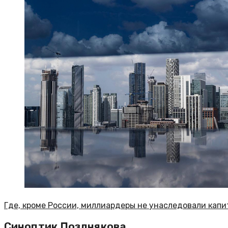
Где, кроме России, миллиардеры не унаследовали капи
Синоптик Позднякова