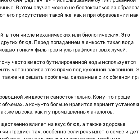
ного «ингредиента» – использование бутилированной
ычные. В этом случае можно не беспокоиться за образов
т его присутствия такой же, как и при образовании нак
, в том числе механических или биологических. Это
и других блюд. Перед попаданием в емкость такая вода
омощью тонких фильтров и ультрафиолетовых лучей.
этому часто вместо бутилированной воды используется
енты устанавливаются прямо под кухонной раковиной. 
а также не решать проблемы, связанные с их обменом пр
роводной жидкости самостоятельно. Кому-то проще
 объемах, а кому-то больше нравится вариант установк
к же высока, как и у промышленных аналогов.
ущественно влияет на вкус блюд, а также здоровье
о «ингредиента», особенно если речь идет о семье и дет