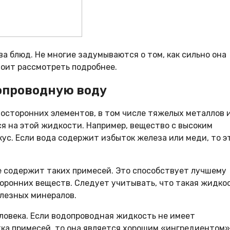
а блюд. Не многие задумываются о том, как сильно она
тоит рассмотреть подробнее.
допроводную воду
посторонних элементов, в том числе тяжелых металлов 
ся на этой жидкости. Например, вещество с высоким
с. Если вода содержит избыток железа или меди, то э
не содержит таких примесей. Это способствует лучшему
сторонних веществ. Следует учитывать, что такая жидко
олезных минералов.
ловека. Если водопроводная жидкость не имеет
тка примесей, то она является хорошим «ингредиентом»