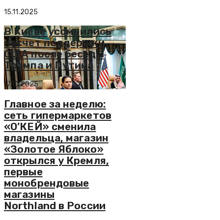
15.11.2025
В Киеве усомнились
насчет поддержки
США после беседы
Трампа и Путина
17.10.2025
Главное за неделю:
сеть гипермаркетов
«О’КЕЙ» сменила
владельца, магазин
«Золотое Яблоко»
открылся у Кремля,
первые
монобрендовые
магазины
Northland в России