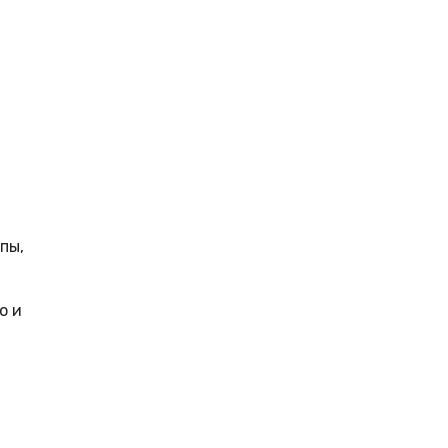
пы,
о и