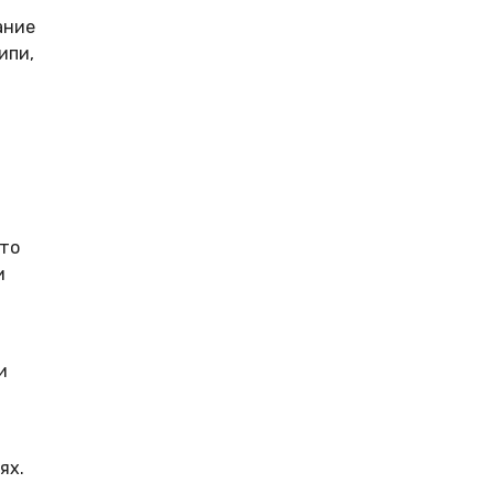
ание
ипи,
Это
и
и
ях.