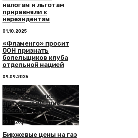
налогам и льготам
приравняли к
нерезидентам
01.10.2025
«Фламенго» просит
ООН признать
болельщиков клуба
отдельной нацией
09.09.2025
Уральский
спорткомплекс
признали лучшим в
России
30.11.2025
Биржевые цены на газ