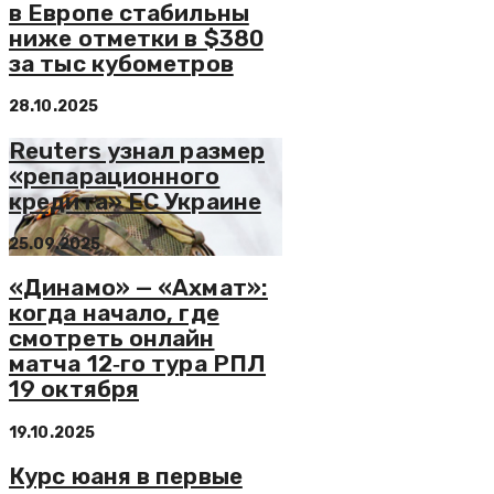
в Европе стабильны
ниже отметки в $380
за тыс кубометров
28.10.2025
Reuters узнал размер
«репарационного
кредита» ЕС Украине
25.09.2025
«Динамо» — «Ахмат»:
когда начало, где
смотреть онлайн
матча 12‑го тура РПЛ
19 октября
19.10.2025
Курс юаня в первые