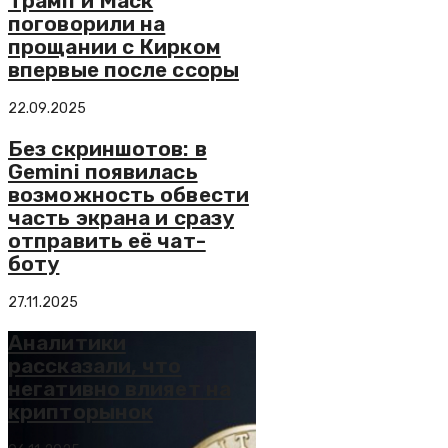
Трамп и Маск
поговорили на
прощании с Кирком
впервые после ссоры
22.09.2025
Без скриншотов: в
Gemini появилась
возможность обвести
часть экрана и сразу
отправить её чат-
боту
27.11.2025
Аналитики
рассказали, что
негативно влияет на
крипторынок