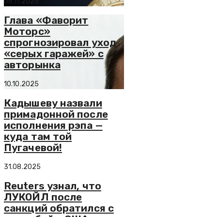
06.11.2025
Глава «Фаворит
Моторс»
спрогнозировал уход
«серых гаражей» с
авторынка
10.10.2025
Кадышеву назвали
примадонной после
исполнения рэпа —
куда там той
Пугачевой!
31.08.2025
Reuters узнал, что
ЛУКОЙЛ после
санкций обратился с