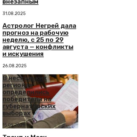
внезапным
31.08.2025
Астролог Негрей дала
прогноз на рабочую
неделю, с 25 по 29
августа — конфликты
и искушения
26.08.2025
В нескольких
регионах
определились
победители на
губернаторских
выборах
15.09.2025