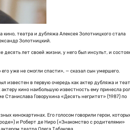
а кино, театра и дубляжа Алексея Золотницкого стала
лександр Золотницкий.
 десять лет своей жизни, у него был инсульт, и состоя
его уже не смогли спасти», — сказал сын умершего.
был известен в первую очередь как актер дубляжа и теа
Как актеру кино наибольшую известность ему принесла ро
е Станислава Говорухина «Десять негритят» (1987) по
азных кинокартинах. Его голосом говорили герои, которы
ороде») и Роберт де Ниро («Знакомство с родителями»
 актером театра Олега Табакова.