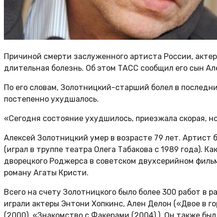
Причиной смерти заслуженного артиста России, актер
длительная болезнь. Об этом ТАСС сообщил его сын А
По его словам, Золотницкий-старший болел в последние
постепенно ухудшалось.
«Сегодня состояние ухудшилось, приезжала скорая, но 
Алексей Золотницкий умер в возрасте 79 лет. Артист 
(играл в труппе театра Олега Табакова с 1989 года). 
дворецкого Роджерса в советском двухсерийном фильм
роману Агаты Кристи.
Всего на счету Золотницкого было более 300 работ в р
играли актеры Энтони Хопкинс, Ален Делон («Двое в г
(2000), «Знакомство с Факерами (2004) ). Он также был