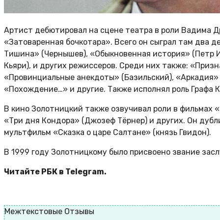
Артист дебютировал на сцене театра в роли Вадима 
«Затоваренная бочкотара». Всего он сыграл там два д
Тишина» (Чернышев), «Обыкновенная история» (Петр И
Кьяри), и других режиссеров. Среди них также: «Приз
«Провинциальные анекдоты» (Базильский), «Аркадия» (
«Похождение…» и другие. Также исполнял роль Графа 
В кино Золотницкий также озвучивал роли в фильмах «Н
«Три дня Кондора» (Джозеф Тёрнер) и других. Он дубл
мультфильм «Сказка о царе Салтане» (князь Гвидон).
В 1999 году Золотницкому было присвоено звание зас
Читайте РБК в Telegram.
Межтекстовые Отзывы