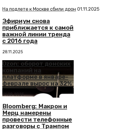
На подлете к Москве сбили дрон
01.11.2025
Эфириум снова
приближается к самой
важной линии тренда
с 2016 года
28.11.2025
Ozon: оборот донских
компаний на
платформе в январе-
феврале вырос на 32%
31.08.2025
Bloomberg: Макрон и
Мерц намерены
провести телефонные
разговоры с Трампом