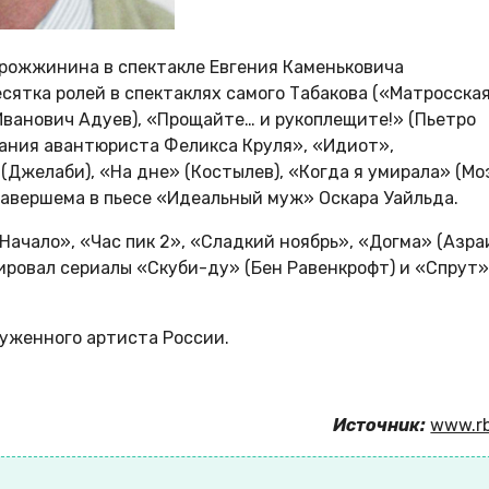
Дрожжинина в спектакле Евгения Каменьковича
есятка ролей в спектаклях самого Табакова («Матросска
ванович Адуев), «Прощайте… и рукоплещите!» (Пьетро
нания авантюриста Феликса Круля», «Идиот»,
Джелаби), «На дне» (Костылев), «Когда я умирала» (Мо
Кавершема в пьесе «Идеальный муж» Оскара Уайльда.
ачало», «Час пик 2», «Сладкий ноябрь», «Догма» (Азраи
ировал сериалы «Скуби-ду» (Бен Равенкрофт) и «Спрут»
луженного артиста России.
Источник:
www.rb