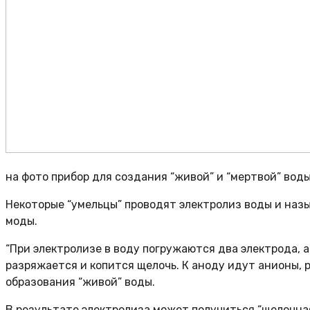
на фото прибор для создания “живой” и “мертвой” вод
Некоторые “умельцы” проводят электролиз воды и наз
моды.
“При электролизе в воду погружаются два электрода, 
разряжается и копится щелочь. К аноду идут анионы, р
образования “живой” воды.
В результате электролиза может получиться “щелочная” 