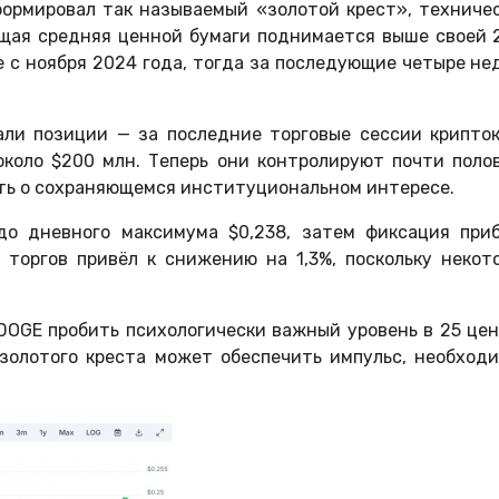
формировал так называемый «золотой крест», техниче
зящая средняя ценной бумаги поднимается выше своей 
 с ноября 2024 года, тогда за последующие четыре не
али позиции — за последние торговые сессии крипто
около $200 млн. Теперь они контролируют почти поло
ть о сохраняющемся институциональном интересе.
до дневного максимума $0,238, затем фиксация при
 торгов привёл к снижению на 1,3%, поскольку некот
DOGE пробить психологически важный уровень в 25 цен
золотого креста может обеспечить импульс, необход