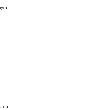
вует
я на