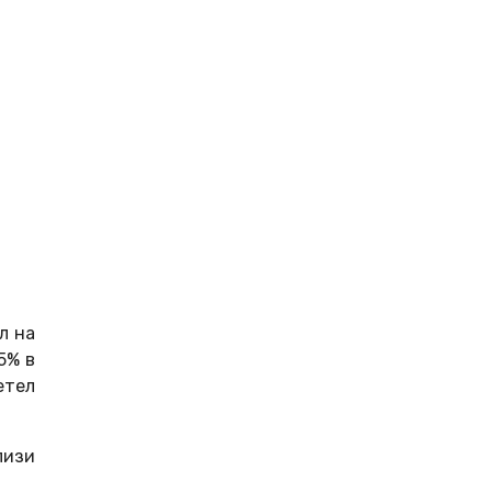
л на
5% в
етел
лизи