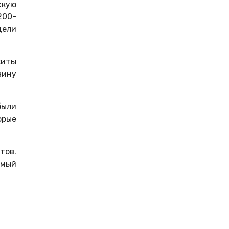
скую
200-
дели
киты
вину
были
орые
тов.
имый