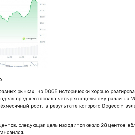
o
азных рынках, но DOGE исторически хорошо реагирова
 модель предшествовала четырёхнедельному ралли на 2
ёхмесячный рост, в результате которого Dogecoin взл
центов, следующая цель находится около 28 центов, вб
тановился.