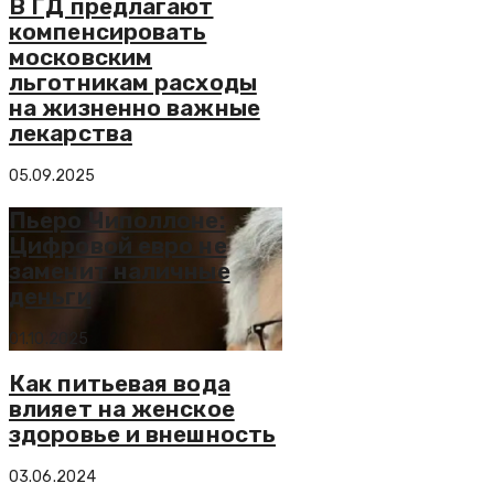
В ГД предлагают
компенсировать
московским
льготникам расходы
на жизненно важные
лекарства
05.09.2025
Пьеро Чиполлоне:
Цифровой евро не
заменит наличные
деньги
01.10.2025
Как питьевая вода
влияет на женское
здоровье и внешность
03.06.2024