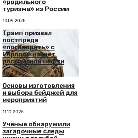
«родильного
туризма» из России
14.09.2025
Трамп призвал
постпреда
«поговорить» с
Европой насчет
российской нефти
21.09.2025
Основы изготовления
и выбора бейджей для
мероприятий
11.10.2025
Учёные обнаружили
загадочные следы