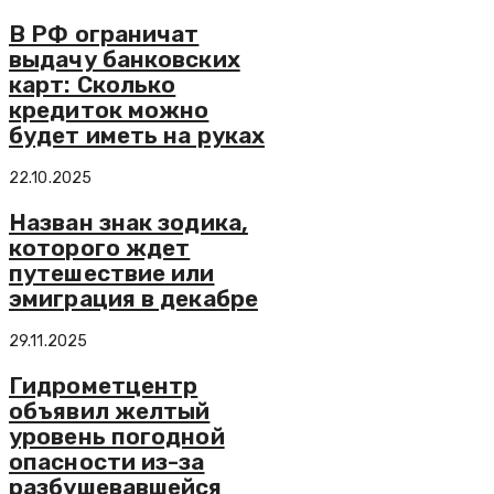
В РФ ограничат
выдачу банковских
карт: Сколько
кредиток можно
будет иметь на руках
22.10.2025
Назван знак зодика,
которого ждет
путешествие или
эмиграция в декабре
29.11.2025
Гидрометцентр
объявил желтый
уровень погодной
опасности из-за
разбушевавшейся