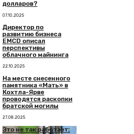
долларов?
07.10.2025
Директор по
развитию бизнеса
EMCD описал
перспективы
облачного майнинга
22.10.2025
На месте снесенного
памятника «Мать» в
Кохтла-Ярве
проводятся раскопки
братской могилы
27.08.2025
Это не так работает: