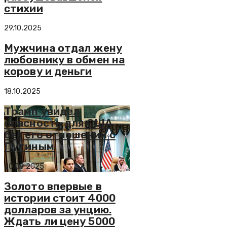
стихии
29.10.2025
Мужчина отдал жену
любовнику в обмен на
корову и деньги
18.10.2025
Трамп увидел
опасность для США
без его отношений с
Путиным
20.08.2025
Золото впервые в
истории стоит 4000
долларов за унцию.
Ждать ли цену 5000